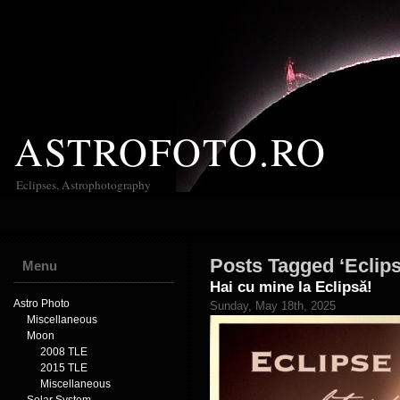
ASTROFOTO.RO
Eclipses, Astrophotography
Posts Tagged ‘Eclips
Menu
Hai cu mine la Eclipsă!
Astro Photo
Sunday, May 18th, 2025
Miscellaneous
Moon
2008 TLE
2015 TLE
Miscellaneous