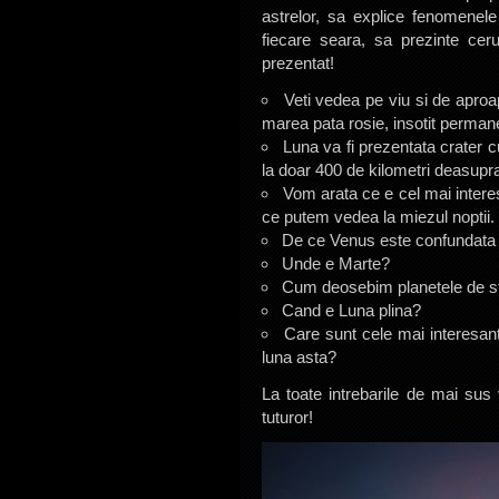
astrelor, sa explice fenomenel
fiecare seara, sa prezinte cer
prezentat!
Veti vedea pe viu si de aproap
marea pata rosie, insotit permanen
Luna va fi prezentata crater c
la doar 400 de kilometri deasupra
Vom arata ce e cel mai intere
ce putem vedea la miezul noptii.
De ce Venus este confundat
Unde e Marte?
Cum deosebim planetele de st
Cand e Luna plina?
Care sunt cele mai interesan
luna asta?
La toate intrebarile de mai sus
tuturor!