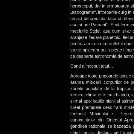
horoscopul, dar in urmatoarea zi
„astrograma“, intrebarile curg in
un act de credinta, facand refer
asa si pre Pamant“. Sunt ferm 
meciurile Stelei, asa cum si-ar
aranjeze fiecare planetoid, fiecar
pentru a rezona cu sufletul unu
sa ne aplecam putin peste timp s
ce desparte astronomia de astrol
Cand a inceput totul…
Aproape toate popoarele antice au 
asupra miscarii corpurilor de p
zonele populate de la tropice. Ai
intrucat clima este mai blanda, ia
si mai apoi babilo nienii si asirieni
creat premisele descifrarii mist
teritoriul Mexicului si Peru-
cunostintelor din Orientul Aprop
gandirea rationala se bazeaza 
clasificari si, desigur, pe trans