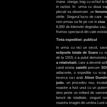
mana stanga, trag cu ochiul la te
in razboi. In urma cu doua sa
plecati sa observam un
fenome
stirile. Singurul lucru de care
nori urmau sa fie pe cer in
ziua 
6.000 de kilometri degeaba sau,
frumos spectacol din cate exista
Tinta expeditiei: publicul
In urma cu nici un secol, sava
eclipsele totale de Soare
cu sco
de la 1919, s-a putut demonstr
a relativitatii
, care a devenit ast
cand exista
sateliti
precum
SO
adiacente, o expeditie cu scop s
incerca sa-i arati
Alinei Dumit
judo
, un procedeu nou, invatat
noastre a fost unul cu un puter
desi peste un miliard de oameni 
benzii de totalitate, singurii 
noastra imagini din umbra Lunii v