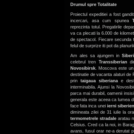
Drumul spre Totalitate
Proiectul expeditiei a fost gand
incercari, asa cum spunea
reprezinta totul. Pregatirile de
va ca plecati la 6.000 de kilome
de spectacol. Fiecare secunda tr
felul de surprize iti pot da planur
Am ales sa ajungem in
Siber
celebrul tren
Transsiberian
din
Novosibirsk
. Moscova este un 
destinatie de vacanta alaturi de
prin
taigaua siberiana
e destu
interminabila. Ajunsi la Novosib
parca mai durabil, oamenii insisi
generala este aceea ca lumea de
face fata inca unei
ierni siberie
dimineata zilei de 31 iulie la o
termometrele stradale
aratau n
Celsius. Cred ca la noi, in Bara
avans, fusul orar ne-a derutat 