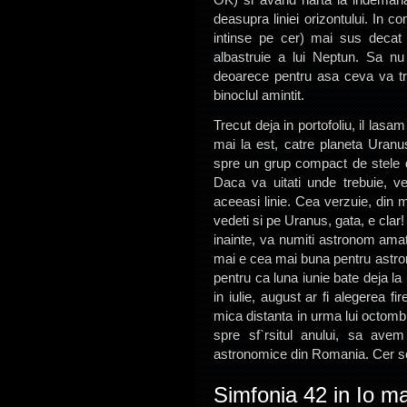
deasupra liniei orizontului. In 
intinse pe cer) mai sus decat 
albastruie a lui Neptun. Sa nu
deoarece pentru asa ceva va tr
binoclul amintit.
Trecut deja in portofoliu, il las
mai la est, catre planeta Uranus
spre un grup compact de stele d
Daca va uitati unde trebuie, vet
aceeasi linie. Cea verzuie, din 
vedeti si pe Uranus, gata, e clar! 
inainte, va numiti astronom amat
mai e cea mai buna pentru astr
pentru ca luna iunie bate deja la
in iulie, august ar fi alegerea fi
mica distanta in urma lui octomb
spre sf`rsitul anului, sa ave
astronomice din Romania. Cer s
Simfonia 42 in Io ma