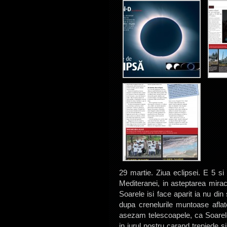
29 martie. Ziua eclipsei. E 5 si
Mediteranei, in asteptarea mirac
Soarele isi face aparit ia nu din
dupa crenelurile muntoase afl
asezam telescoapele, ca Soarele s
in jurul nostru carand trepiede si