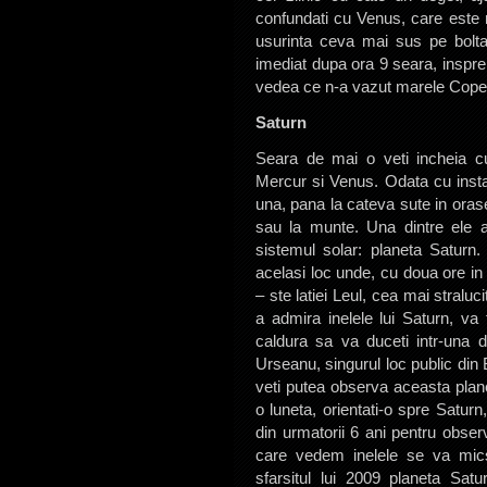
confundati cu Venus, care este mu
usurinta ceva mai sus pe bolta.
imediat dupa ora 9 seara, inspre 
vedea ce n-a vazut marele Coper
Saturn
Seara de mai o veti incheia cu
Mercur si Venus. Odata cu instal
una, pana la cateva sute in orase
sau la munte. Una dintre ele a
sistemul solar: planeta Saturn.
acelasi loc unde, cu doua ore i
– ste latiei Leul, cea mai straluc
a admira inelele lui Saturn, v
caldura sa va duceti intr-una d
Urseanu, singurul loc public din
veti putea observa aceasta plan
o luneta, orientati-o spre Satu
din urmatorii 6 ani pentru obser
care vedem inelele se va mics
sfarsitul lui 2009 planeta Sat