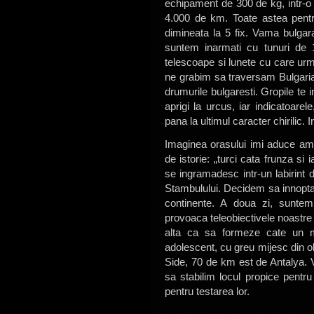
echipament de 300 de kg, intr-o
4.000 de km. Toate astea pentr
dimineata la 5 fix. Vama bulgar
suntem inarmati cu tunuri de 
telescoape si lunete cu care urm
ne grabim sa traversam Bulgaria.
drumurile bulgaresti. Gropile te i
aprigi la urcus, iar indicatoarel
pana la ultimul caracter chirilic. 
Imaginea orasului imi aduce amin
de istorie: „turci cata frunza si 
se ingramadesc intr-un labirint 
Stambulului. Decidem sa innopta
continente. A doua zi, suntem
provoaca teleobiectivele noastre
alta ca sa formeze cate un mas
adolescent, cu greu mijesc din o
Side, 70 de km est de Antalya. V
sa stabilim locul propice pentru
pentru testarea lor.