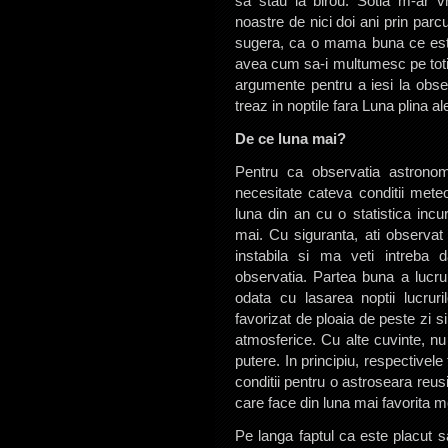
sa stau la birou. Sotia m-ar v
noastre de nici doi ani prin parc
sugera, ca o mama buna ce est
avea cum sa-i multumesc pe toti
argumente pentru a iesi la obs
treaz in noptile fara Luna plina ale 
De ce luna mai?
Pentru ca observatia astronomi
necesitate cateva conditii meteo
luna din an cu o statistica incur
mai. Cu siguranta, ati observat
instabila si ma veti intreba d
observatia. Partea buna a lucruri
odata cu lasarea noptii lucrur
favorizat de ploaia de peste zi si
atmosferice. Cu alte cuvinte, nu
putere. In principiu, respectivel
conditii pentru o astroseara reus
care face din luna mai favorita 
Pe langa faptul ca este placut s