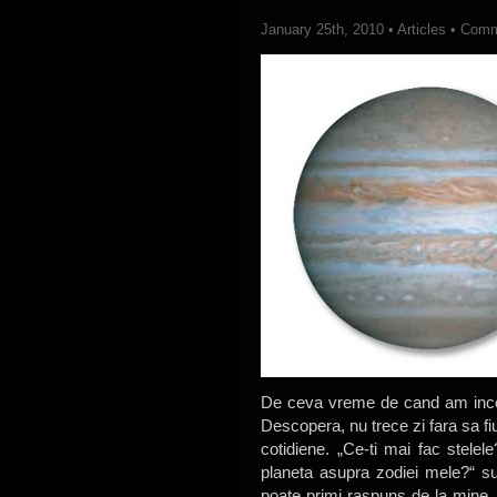
January 25th, 2010 •
Articles
•
Comm
De ceva vreme de cand am incep
Descopera, nu trece zi fara sa fiu
cotidiene. „Ce-ti mai fac stelel
planeta asupra zodiei mele?“ su
poate primi raspuns de la mine.