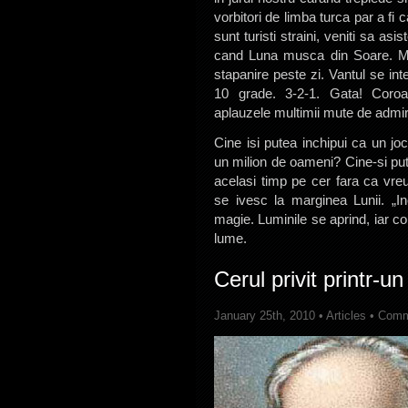
vorbitori de limba turca par a fi
sunt turisti straini, veniti sa as
cand Luna musca din Soare. Mai
stapanire peste zi. Vantul se in
10 grade. 3-2-1. Gata! Coroa
aplauzele multimii mute de admir
Cine isi putea inchipui ca un jo
un milion de oameni? Cine-si pu
acelasi timp pe cer fara ca vr
se ivesc la marginea Lunii. „I
magie. Luminile se aprind, iar c
lume.
Cerul privit printr-un
January 25th, 2010 •
Articles
•
Comm