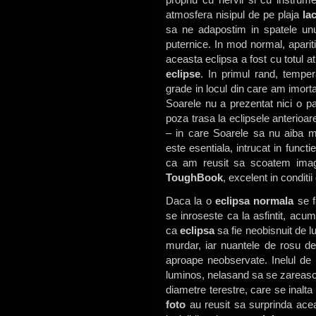
atmosfera nisipul de pe plaja
la
sa ne adapostim in spatele unui
puternice. In mod normal, apariti
aceasta eclipsa a fost cu totul a
eclipse
. In primul rand, tempe
grade in locul din care am imorta
Soarele nu a prezentat nici o p
poza trasa la eclipsele anterioa
– in care Soarele sa nu aiba ma
este esentiala, intrucat in funct
ca am reusit sa scoatem imag
ToughBook
, excelent in conditi
Daca la o
eclipsa normala
se f
se inroseste ca la asfintit, acum
ca
eclipsa
sa fie neobisnuit de l
murdar, iar nuantele de rosu de
aproape neobservate. Inelul de
luminos, nelasand sa se zareasca
diametre terestre, care se inal
foto
au reusit sa surprinda aceas