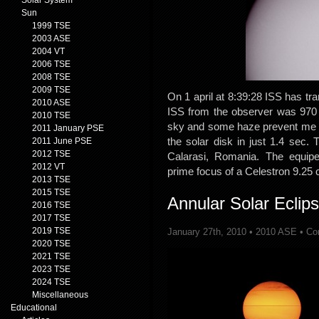
Solar System
Sun
1999 TSE
2003 ASE
2004 VT
2006 TSE
2008 TSE
2009 TSE
On 1 april at 8:39:28 ISS has tra
2010 ASE
ISS from the observer was 970
2010 TSE
sky and some haze prevent me t
2011 January PSE
the solar disk in just 1.4 sec. 
2011 June PSE
2012 TSE
Calarasi, Romania. The equi
2012 VT
prime focus of a Celestron 9.25 c
2013 TSE
2015 TSE
Annular Solar Eclip
2016 TSE
2017 TSE
2019 TSE
January 27th, 2010 •
2010 ASE
•
Co
2020 TSE
2021 TSE
2023 TSE
2024 TSE
Miscellaneous
Educational