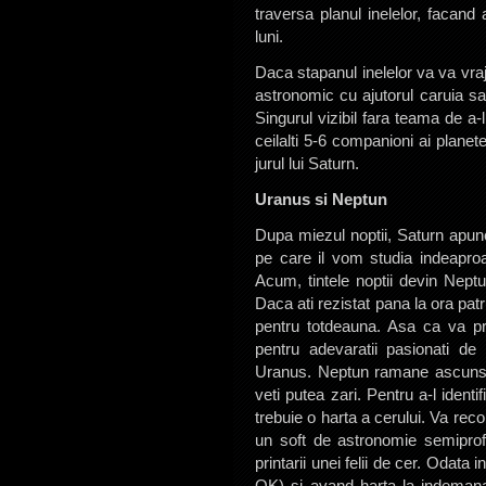
traversa planul inelelor, facand
luni.
Daca stapanul inelelor va va vraji 
astronomic cu ajutorul caruia sa 
Singurul vizibil fara teama de a
ceilalti 5-6 companioni ai planet
jurul lui Saturn.
Uranus si Neptun
Dupa miezul noptii, Saturn apun
pe care il vom studia indeapro
Acum, tintele noptii devin Neptu
Daca ati rezistat pana la ora pa
pentru totdeauna. Asa ca va pr
pentru adevaratii pasionati de
Uranus. Neptun ramane ascuns v
veti putea zari. Pentru a-l ident
trebuie o harta a cerului. Va re
un soft de astronomie semiprofe
printarii unei felii de cer. Odat
OK) si avand harta la indemana,