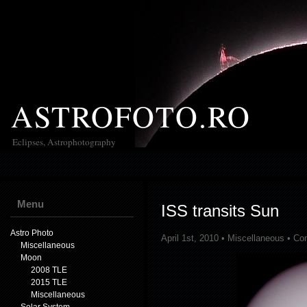
ASTROFOTO.RO
Eclipses, Astrophotography
Menu
ISS transits Sun
Astro Photo
April 1st, 2010 •
Miscellaneous
•
Co
Miscellaneous
Moon
2008 TLE
2015 TLE
Miscellaneous