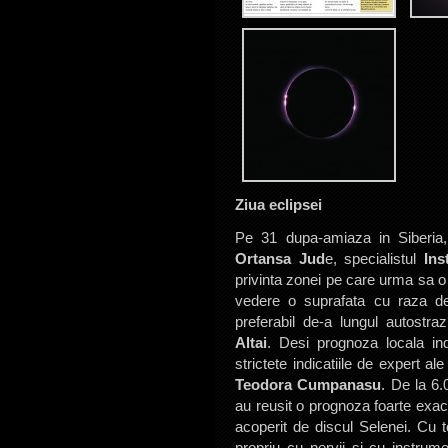
Ziua eclipsei
Pe 31 dupa-amiaza in Siberia,
Ortansa Jud
e, specialistul
Ins
privinta zonei pe care urma sa 
vedere o suprafata cu raza de 
preferabil de-a lungul autostr
Altai
. Desi prognoza locala ind
strictete indicatiile de expert 
Teodora Cumpanasu
. De la 6.
au reusit o prognoza foarte exac
acoperit de discul Selenei. Cu 
propriu cu nervii si cu instrum