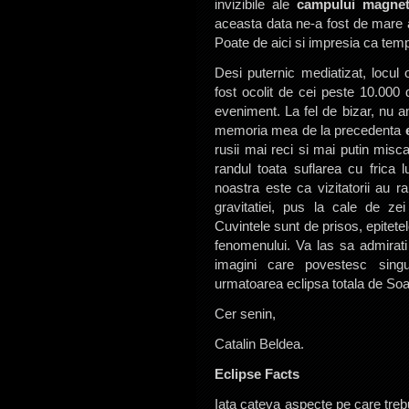
invizibile ale
campului magnet
aceasta data ne-a fost de mare aj
Poate de aici si impresia ca tempe
Desi puternic mediatizat, locul 
fost ocolit de cei peste 10.000 d
eveniment. La fel de bizar, nu am
memoria mea de la precedenta
rusii mai reci si mai putin misc
randul toata suflarea cu frica 
noastra este ca vizitatorii au r
gravitatiei, pus la cale de zei
Cuvintele sunt de prisos, epitete
fenomenului. Va las sa admirati
imagini care povestesc sing
urmatoarea eclipsa totala de Soa
Cer senin,
Catalin Beldea.
Eclipse Facts
Iata cateva aspecte pe care trebu