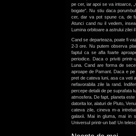
pe cer, iar apoi se va intoarce, 
bogate“. Nu stiu daca porumbul
cer, dar va pot spune ca, de fa
Atunci cand nu il vedem, inse
Lumina orbitoare a astrului zilei i
Cand se departeaza, poate fi vaz
2-3 ore. Nu putem observa planet
faptul ca se afla foarte aproape 
periodice. Daca o priviti print
Luna. Cand are forma de secer
aproape de Pamant. Daca e pe j
pret de cateva luni, asa ca veti 
nefavorabila zile la rand. Indif
percepe detalii de pe suprafata l
atmosfera. De fapt, planeta este a
datorita lor, alaturi de Pluto, V
cateva zile, cineva m-a intrebat
galaxii. Mai in gluma, mai in 
Universul printr-un bat! Un telesc