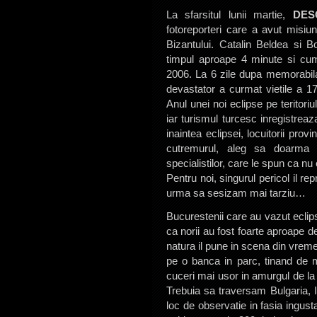
La sfarsitul lunii martie,
DES
fotoreporteri care a avut misiu
Bizantului. Catalin Beldea si
timpul aproape 4 minute si cum
2006. La 6 zile dupa memorabila
devastator a curmat vietile a 1
Anul unei noi eclipse pe teritori
iar turismul turcesc inregistrea
inaintea eclipsei, locuitorii pro
cutremurul, aleg sa doarma s
specialistilor, care le spun ca nu
Pentru noi, singurul pericol il rep
urma sa sesizam mai tarziu…
Bucurestenii care au vazut eclip
ca norii au fost foarte aproape 
natura il pune in scena din vre
pe o banca in parc, tinand de 
cuceri mai usor in amurgul de l
Trebuia sa traversam Bulgaria, I
loc de observatie in fasia ingust