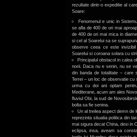
rezultate dintr-o expeditie al ca
Soare:
Fenomenul e unic in Sistemul 
se afla de 400 de ori mai aproap
de 400 de ori mai mica in diametr
si cel al Soarelui sa se suprapuna
observe ceea ce este invizibil
Soarelui si coroana solara cu stri
Principalul obstacol in calea o
norii. Daca nu e senin, nu se ve
din banda de totalitate – care 
Terrei – un loc de observatie cu s
urma cu doi ani optam pentru
Mediterane, acum am ales Novosi
fluviul Obi, la sud de Novosibirs
bolta sa fie senina.
Un al treilea aspect demn de lua
reprezinta situatia politica din t
mai sigura decat China, desi in C
eclipsa, insa, aveam sa consta
legile lui Murphy: daca exista 