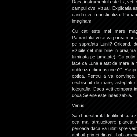
Daca instrumentul este fix, veti
campul dvs. vizual. Explicatia e
cand o veti constientiza: Pama
imaginam.
Cu cat este mai mare magnif
Pamantului vi se va parea mai c
pe suprafata Lunii? Oricand, d
vizibile cel mai bine in preajma
luminata pe jumatate). Cu putin
face ca Luna e atat de mare la ra
dubleaza dimensiunea?“ Raspu
optica. Pentru a va convinge
neobisnuit de mare, asteptati 
fotografia. Daca veti compara im
doua Selene este insesizabila.
Venus
Sau Luceafarul. Identificat cu o z
cea mai stralucitoare planeta
perioada daca va uitati spre ves
atribuit primei dinastii babilonie