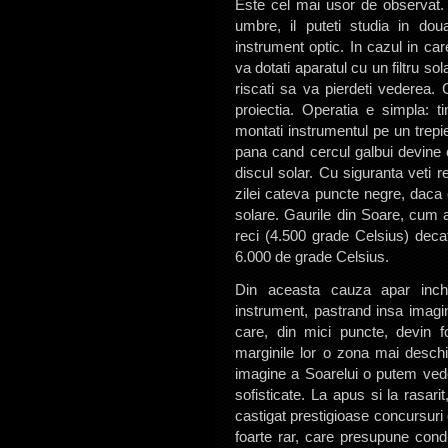
Este cel mai usor de observat.
umbre, il puteti studia in doua 
instrument optic. In cazul in ca
va dotati aparatul cu un filtru sol
riscati sa va pierdeti vederea
proiectia. Operatia e simpla: t
montati instrumentul pe un trepi
pana cand cercul galbui devine c
discul solar. Cu siguranta veti 
zilei cateva puncte negre, daca 
solare. Gaurile din Soare, cum a
reci (4.500 grade Celsius) decat
6.000 de grade Celsius.
Din aceasta cauza apar inch
instrument, pastrand insa imagi
care, din mici puncte, devin 
marginile lor o zona mai desch
imagine a Soarelui o putem vedea
sofisticate. La apus si la rasari
castigat prestigioase concursuri
foarte rar, care presupune condi