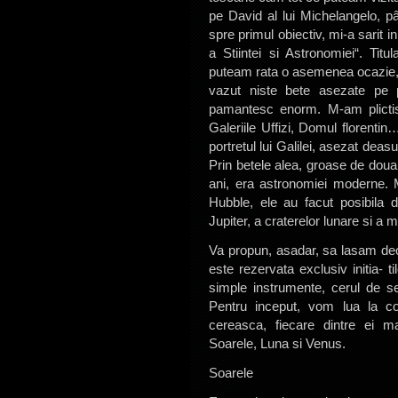
pe David al lui Michelangelo, 
spre primul obiectiv, mi-a sarit 
a Stiintei si Astronomiei“. Titu
puteam rata o asemenea ocazie, 
vazut niste bete asezate pe 
pamantesc enorm. M-am plictis
Galeriile Uffizi, Domul florenti
portretul lui Galilei, asezat dea
Prin betele alea, groase de doua
ani, era astronomiei moderne. M
Hubble, ele au facut posibila de
Jupiter, a craterelor lunare si a 
Va propun, asadar, sa lasam deo
este rezervata exclusiv initia-
simple instrumente, cerul de sea
Pentru inceput, vom lua la con
cereasca, fiecare dintre ei m
Soarele, Luna si Venus.
Soarele