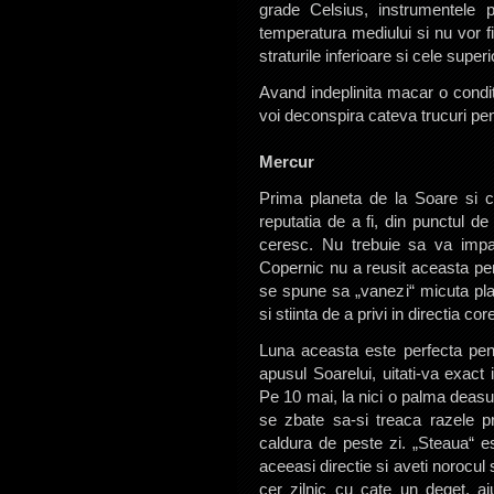
grade Celsius, instrumentele 
temperatura mediului si nu vor f
straturile inferioare si cele super
Avand indeplinita macar o condit
voi deconspira cateva trucuri pen
Mercur
Prima planeta de la Soare si c
reputatia de a fi, din punctul d
ceresc. Nu trebuie sa va impaci
Copernic nu a reusit aceasta perf
se spune sa „vanezi“ micuta plan
si stiinta de a privi in directia c
Luna aceasta este perfecta pen
apusul Soarelui, uitati-va exact 
Pe 10 mai, la nici o palma deasupr
se zbate sa-si treaca razele pri
caldura de peste zi. „Steaua“ e
aceeasi directie si aveti norocu
cer zilnic cu cate un deget, a