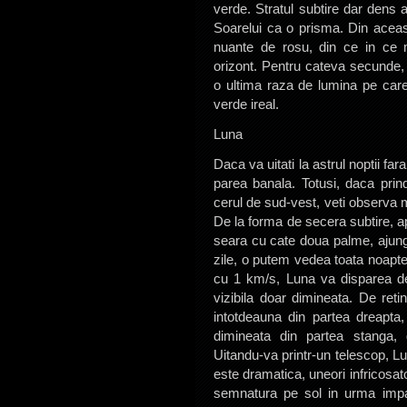
verde. Stratul subtire dar dens 
Soarelui ca o prisma. Din aceas
nuante de rosu, din ce in ce m
orizont. Pentru cateva secunde, 
o ultima raza de lumina pe care
verde ireal.
Luna
Daca va uitati la astrul noptii f
parea banala. Totusi, daca prinde
cerul de sud-vest, veti observa m
De la forma de secera subtire, a
seara cu cate doua palme, ajung
zile, o putem vedea toata noapt
cu 1 km/s, Luna va disparea de 
vizibila doar dimineata. De ret
intotdeauna din partea dreapta
dimineata din partea stanga,
Uitandu-va printr-un telescop, L
este dramatica, uneori infricosat
semnatura pe sol in urma impa